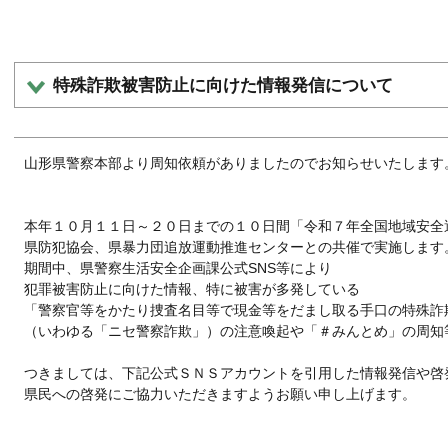
特殊詐欺被害防止に向けた情報発信について
山形県警察本部より周知依頼がありましたのでお知らせいたします
本年１０月１１日～２０日までの１０日間「令和７年全国地域安全
県防犯協会、県暴力団追放運動推進センターとの共催で実施します
期間中、県警察生活安全企画課公式SNS等により
犯罪被害防止に向けた情報、特に被害が多発している
「警察官等をかたり捜査名目等で現金等をだまし取る手口の特殊詐
（いわゆる「ニセ警察詐欺」）の注意喚起や「＃みんとめ」の周知
つきましては、下記公式ＳＮＳアカウントを引用した情報発信や啓
県民への啓発にご協力いただきますようお願い申し上げます。