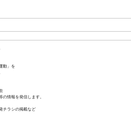
。
運動」を
。
欺
等の情報を発信します。
発チラシの掲載など