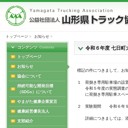
トップページ
>
お知らせ
>
コンテンツ
令和６年度 七日町
Contents
トップページ
お知らせ
標記の件につきまして、お
協会について
１ 荷捌き専用駐車場の設
持続可能な開発目標
令和５年度の実態調査の結
（SDGs）について
に荷捌き専用駐車スペ
やまがた健康企業宣言
２ 実験期間 令和６年９
健康経営優良法人
詳細につきましては、添
支部紹介