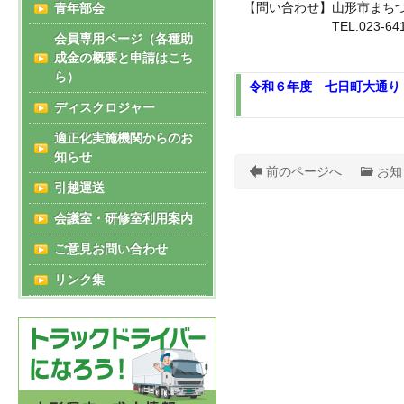
【問い合わせ】山形市まち
青年部会
TEL.023-641-1
会員専用ページ（各種助
成金の概要と申請はこち
ら）
令和６年度 七日町大通り 
ディスクロジャー
適正化実施機関からのお
知らせ
前のページへ
お知
引越運送
会議室・研修室利用案内
ご意見お問い合わせ
リンク集