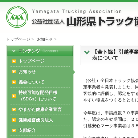
トップページ
>
お知らせ
>
コンテンツ
【全ト協】引越事
Contents
表について
トップページ
お知らせ
（公社）全日本トラック協
協会について
定事業者を発表しました。
持続可能な開発目標
客観的に評価し、認定をす
（SDGs）について
やすい環境をつくるととも
やまがた健康企業宣言
今年度は、申請総数７０事
た。認定の有効期間は、２
健康経営優良法人
引越安心マーク事業者は３
支部紹介