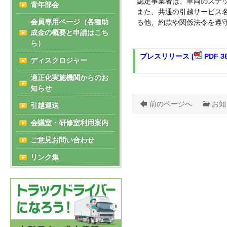
認定事業者は、車両のステ
青年部会
また、共通の引越サービス
会員専用ページ（各種助
る他、約款や関係法令を遵
成金の概要と申請はこち
ら）
プレスリリース [
PDF 38
ディスクロジャー
適正化実施機関からのお
知らせ
前のページへ
お知
引越運送
会議室・研修室利用案内
ご意見お問い合わせ
リンク集