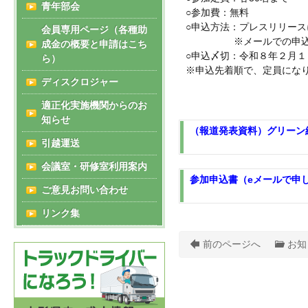
青年部会
○参加費：無料
○申込方法：プレスリリース
会員専用ページ（各種助
※メールでの申込みの
成金の概要と申請はこち
○申込〆切：令和８年２月
ら）
※申込先着順で、定員にな
ディスクロジャー
適正化実施機関からのお
知らせ
（報道発表資料）グリーン経
引越運送
会議室・研修室利用案内
参加申込書（eメールで申し
ご意見お問い合わせ
リンク集
前のページへ
お知