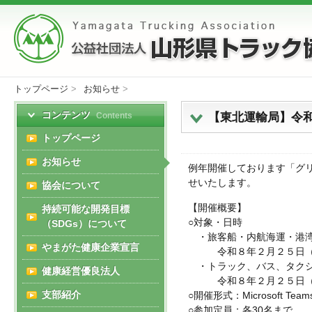
トップページ
>
お知らせ
>
コンテンツ
【東北運輸局】令
Contents
トップページ
お知らせ
例年開催しております「グ
せいたします。
協会について
【開催概要】
持続可能な開発目標
○対象・日時
（SDGs）について
・旅客船・内航海運・港湾
やまがた健康企業宣言
令和８年２月２５日（木）
・トラック、バス、タクシ
健康経営優良法人
令和８年２月２５日（木）
支部紹介
○開催形式：Microsoft T
○参加定員：各30名まで