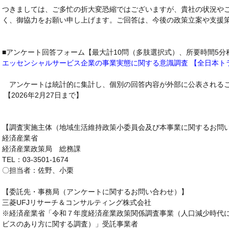
つきましては、ご多忙の折大変恐縮ではございますが、
貴社の状況や
く、御協力をお願い申し上げます。
ご回答は、今後の政策立案や支援
■アンケート回答フォーム【最大計10問（多肢選択式）、所要時間5分
エッセンシャルサービス企業の事業実態に関する意識調査 【全日本ト
アンケートは統計的に集計し、個別の回答内容が外部に公表される
【2026年2月27日まで】
【調査実施主体（地域生活維持政策小委員会及び本事業に関するお問
経済産業省
経済産業政策局 総務課
TEL：03-3501-1674
〇担当者：佐野、小栗
【委託先・事務局（アンケートに関するお問い合わせ）】
三菱UFJリサーチ＆コンサルティング株式会社
※経済産業省「令和７年度経済産業政策関係調査事業（人口減少時代
ビスのあり方に関する調査）」受託事業者