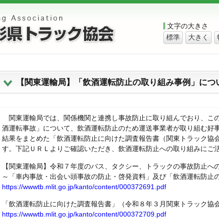
文字の大きさ
標準
大きく
【関東運輸局】「飲酒運転防止の取り組み事例」につ
関東運輸局では、関係機関と連携し事故防止に取り組んでおり、この
酒運転事故」について、飲酒運転防止のため運送事業者が取り組む好
結果をまとめた「飲酒運転防止に向けた調査報告書（関東トラック協
す。下記ＵＲＬよりご確認いただき、飲酒運転防止への取り組みにご
【関東運輸局】令和７年度のバス、タクシー、トラックの事故防止へ
～「車内事故・出会い頭事故の防止・啓発資料」及び「飲酒運転防止
https://wwwtb.mlit.go.jp/kanto/content/000372691.pdf
「飲酒運転防止に向けた調査報告書」（令和８年３月関東トラック協
https://wwwtb.mlit.go.jp/kanto/content/000372709.pdf