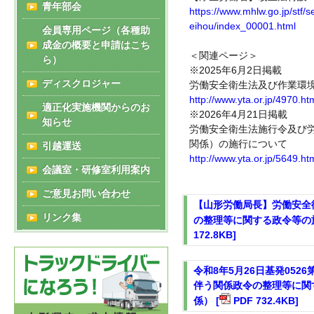
青年部会
https://www.mhlw.go.jp/stf/
eihou/index_00001.html
会員専用ページ（各種助
成金の概要と申請はこち
＜関連ページ＞
ら）
※
2025年6月2日掲載
ディスクロジャー
労働安全衛生法及び作業環
http://www.yta.or.jp/4970.ht
適正化実施機関からのお
※
2026年4月21日掲載
知らせ
労働安全衛生法施行令及び
関係）の施行について
引越運送
http://www.yta.or.jp/5649.ht
会議室・研修室利用案内
ご意見お問い合わせ
【山形労働局長】労働安全
リンク集
の整理等に関する政令等の
172.8KB]
令和8年5月26日基発05
伴う関係政令の整理等に関
係） [
PDF 732.4KB]