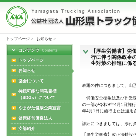
トップページ
>
お知らせ
>
コンテンツ
【厚生労働省】労
Contents
行に伴う関係政令
トップページ
生対策の推進に係
お知らせ
協会について
表題の件につきまして、山
持続可能な開発目標
（SDGs）について
労働安全衛生法及び作業環
の一部が令和9年4月1日施
やまがた健康企業宣言
年4月1日に施行または適
健康経営優良法人
詳細につきましては、添付
支部紹介
【厚生労働省】改正法特設