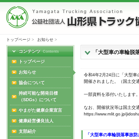
トップページ
>
お知らせ
>
コンテンツ
「大型車の車輪脱
Contents
トップページ
お知らせ
令和4年2月24日に「大型
開催されました。（国土交
協会について
持続可能な開発目標
一部資料を添付いたします
（SDGs）について
なお、開催状況等は国土交通
やまがた健康企業宣言
https://www.mlit.go.jp/jido
健康経営優良法人
支部紹介
「大型車の車輪脱落事故防